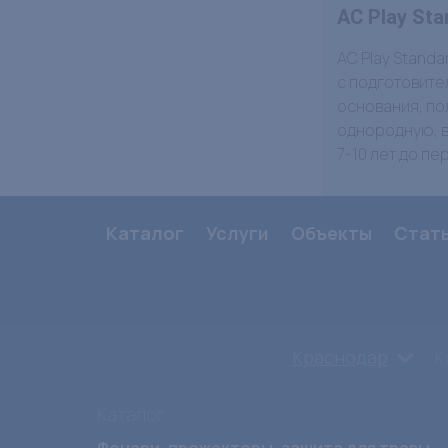
AC Play St
AC Play Stand
с подготовите
основания, по
однородную, в
7-10 лет до п
Каталог
Услуги
Объекты
Стат
Краснодар
К
Каталог