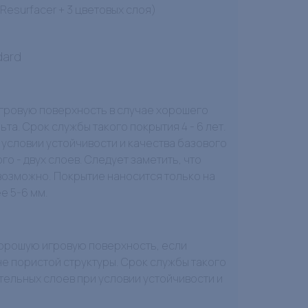
 Resurfacer + 3 цветовых слоя)
dard
гровую поверхность в случае хорошего
а. Срок службы такого покрытия 4 - 6 лет.
словии устойчивости и качества базового
 - двух слоев. Следует заметить, что
возможно. Покрытие наносится только на
е 5-6 мм.
хорошую игровую поверхность, если
е пористой структуры. Срок службы такого
тельных слоев при условии устойчивости и