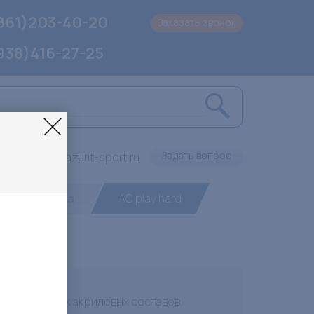
861)203-40-20
Заказать звонок
938)416-27-25
Задать вопрос
info@lazurit-sport.ru
 для тенниса
AC play hard
з подобранных акриловых составов.