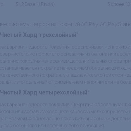
rd
3 (2 Base+1 Finish)
5 слоев (2
е системы недорогих покрытий AC Play, AC Play Stan
- "Чистый Хард трехслойный"
ак вариант недорого покрытия, обеспечивает неплохую и
озернистого не пористого основания из бетона или асфальт
вление покрытия нанесением дополнительных слоев при у
сстанавливается покрытие нанесением обновляющих одного
кокачественного покрытия, укладывая только три слоя не
альт, изготовленный с применением наполнителя не боле
- "Чистый Хард четырехслойный"
ак вариант недорого покрытия. Покрытие обеспечивает 
бетона или асфальта хорошего качества мелкозернистой н
7 лет. Возможно обновление покрытия нанесением дополни
дного бетонного или асфальтового основания .