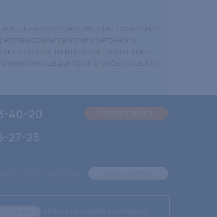
 пяти слоев акриловой системы в сочетании
фектов асфальтового или бетонного
одного основания и получить идеальную
ортивной площадки. Срок службы покрытия
3-40-20
Заказать звонок
6-27-25
 info@lazurit-sport.ru
Задать вопрос
Новости нашей компании
Статьи