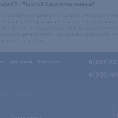
andard 5 - "Чистый Хард пятислойный"
ard - стандартное покрытие, позволяет за счет применения
льной системой выравнивания неровностей и удаления де
лностью "уйти" от неоднородных свойств поверхности исх
о всех отношениях, эстетичную цветовую поверхность сп
ервого восстановления.
8(861)20
ьи
Дипломы
Контакты
8(938)41
арла Гусника 17/5
E-mail: