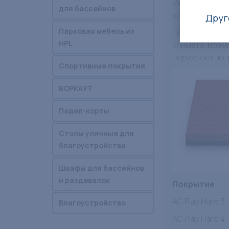
Используется 
для бассейнов
характеристик
Друг
Парковая мебель из
Покрытие прим
HPL
климата. Возм
пористостью, 
Спортивные покрытия
ВОРКАУТ
Падел-корты
Столы уличные для
благоустройства
Шкафы для бассейнов
и раздевалок
Покрытие
AC Play Hard 3
Благоустройство
AC Play Hard 4