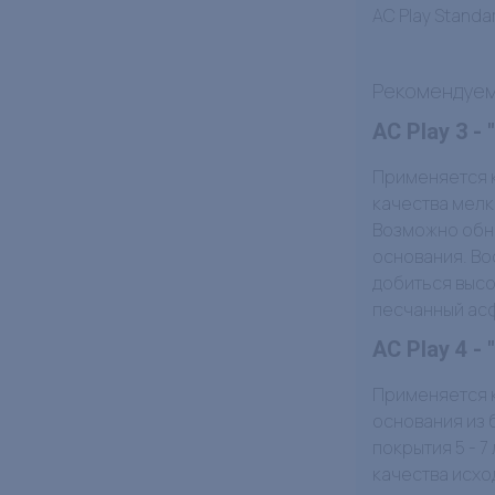
AC Play Standa
Рекомендуемы
AC Play 3 
Применяется к
качества мелк
Возможно обно
основания. Во
добиться высо
песчанный асф
AC Play 4 
Применяется к
основания из 
покрытия 5 - 
качества исхо