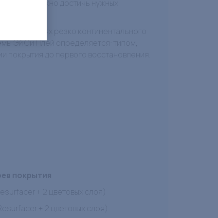
нии Харда можно достичь нужных
исле в условиях резко континентального
мы Эй Си Плей определяется: типом,
и покрытия до первого восстановления.
оев покрытия
 Resurfacer + 2 цветовых слоя)
 Resurfacer + 2 цветовых слоя)