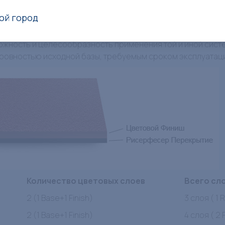
для тенниса, универсальных видов спорта. При изготовле
 покрытия, варьируя количество слоев и составы.
ой город
еняется как в залах, так и на открытых площадках, в том ч
ожность и целесообразность применения той и иной систе
ровностью исходной базы, требуемым сроком эксплуатаци
Количество цветовых слоев
Всего сл
2 (1 Base+1 Finish)
3 слоя ( 1
2 (1 Base+1 Finish)
4 слоя ( 2