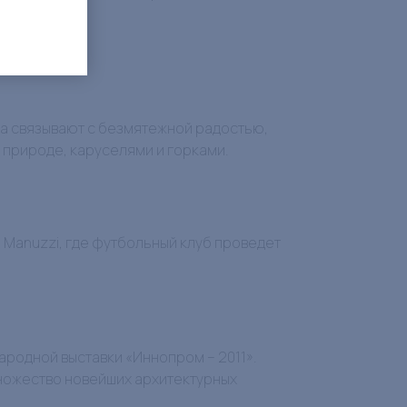
ва связывают с безмятежной радостью,
 природе, каруселями и горками.
 Manuzzi, где футбольный клуб проведет
ародной выставки «Иннопром – 2011».
ножество новейших архитектурных