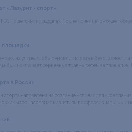
т «Лазурит - спорт»
и ГОСТ о детских площадках. После принятия он будет обя
й площадки
новку на улице, чтобы они могли играть в безопасности 
ушибы и исключает серьезные травмы детей на площадке. 
рта в России
и спорта направлена на создание условий для укрепления
широких масс населения к занятиям профессиональным и
ений