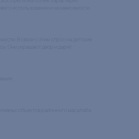
ьского региона более характерно
ового использования и независимости
ости. В связи с этим спрос на детские
ы. Они украшают двор и дарят
вания.
ортивных объектов районного масштаба