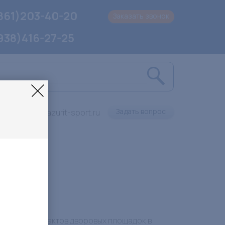
861)203-40-20
Заказать звонок
938)416-27-25
Задать вопрос
info@lazurit-sport.ru
конкурс проектов дворовых площадок в