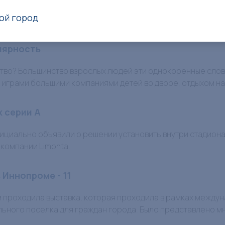
й области.
ой город
курсе проектов дворовых площадок по
лярность
тство? Большинство взрослых людей эти однокоренные сло
играми большими компаниями детей во дворе, отдыхом на
х серии A
фициально объявили о решении установить внутри стадиона
 компании Limonta.
 Иннопроме - 11
м проходила выставка, которая проходила в рамках междун
ьного поселка для граждан города. Было представлено м