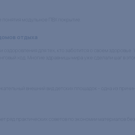
е понятия модульное ПВХ покрытие.
 домов отдыха
 и оздоровления для тех, кто заботится о своем здоровье.
нговый ход. Многие здравницы мира уже сделали шаг в это
ательный внешний вид детских площадок - одна из причин
ает ряд практических советов по экономии материалов бе