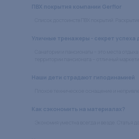
ПВХ покрытия компании Gerflor
Список достоинств ПВХ покрытий. Раскрыти
Уличные тренажеры - секрет успеха
Санатории и пансионаты – это места отдыха
территории пансионата – отличный маркети
Наши дети страдают гиподинамией
Плохое техническое оснащение и непривлек
Как сэкономить на материалах?
Экономия уместна всегда и везде. Статья д