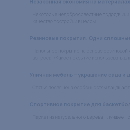
Незаконная экономия на материала
Некоторые недобросовестные подрядчики эк
качество постройки в целом
Резиновые покрытия. Одни сплошны
Напольное покрытие на основе резиновой 
вопроса: «Какое покрытие использовать дл
Уличная мебель – украшение сада и 
Статья посвящена особенностям ландшафтн
Спортивное покрытие для баскетбо
Паркет из натурального дерева – лучшее по