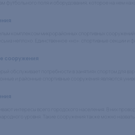
ам футбольного поля и оборудования, которое на нем нах
ения
елым комплексом микрорайонных спортивных сооружений.
весьма неплохо. Единственное «но»: спортивные секции и 
е сооружения
орый обслуживает потребности в занятиях спортом для взр
онные и районные спортивные сооружения являются униве
ения
вают интересы всего городского населения. В них прово
ародного уровня. Такие сооружения также можно назват