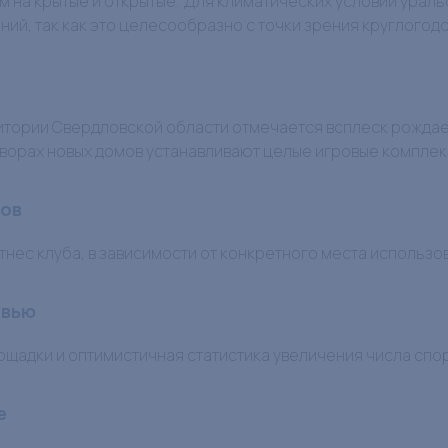
 на крытые и открытые. Для климатических условий урал
ий, так как это целесообразно с точки зрения круглогод
итории Свердловской области отмечается всплеск рождаем
ворах новых домов устанавливают целые игровые комплекс
лов
нес клуба, в зависимости от конкретного места использо
овью
ощадки и оптимистичная статистика увеличения числа сп
е