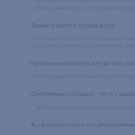
Спортивные сооружения делятся в основном
использование крытых спортивных сооружен
Давайте делать добрые дела!
Последние годы в России в целом и на терр
площадки растет небывалыми темпами. Во д
Напольные покрытия для фитнес за
Классификация напольных покрытий для фит
Спортивные площадки – путь к здор
Требования к строительству спортивной пл
Футбольное поле и его оборудовани