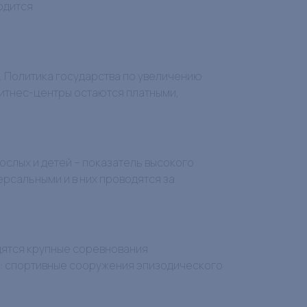
одится
 Политика государства по увеличению
фитнес-центры остаются платными,
ослых и детей – показатель высокого
рсальными и в них проводятся за
дятся крупные соревнования
ь: спортивные сооружения эпизодического