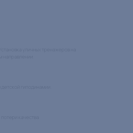
 Установка уличных тренажеров на
м направлении.
 детской гиподинамии.
з потери качества