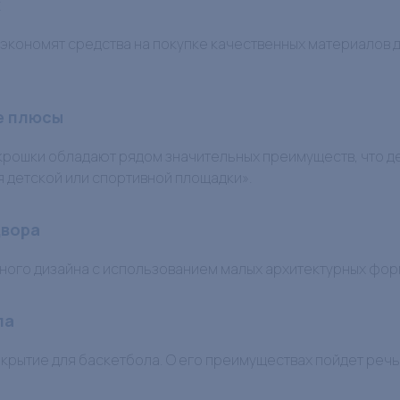
х
ономят средства на покупке качественных материалов для
е плюсы
крошки обладают рядом значительных преимуществ, что д
я детской или спортивной площадки».
двора
ого дизайна с использованием малых архитектурных форм
ла
крытие для баскетбола. О его преимуществах пойдет речь 