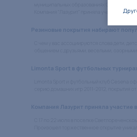
муниципальных образованиях Свердловско
Друг
Компания "Лазурит" приняла участие в кон
Резиновые покрытия набирают попу
С чем у вас ассоциируются слова дети, де
общением с друзьями, веселыми, озорными 
Limonta Sport в футбольных турнира
Limonta Sport и футбольный клуб Cesena о
серию домашних игр 2011-2012, покрытия от
Компания Лазурит приняла участие в
С 17 по 22 июля в поселке Светлореченско
Произошел торжественное открытие уникал