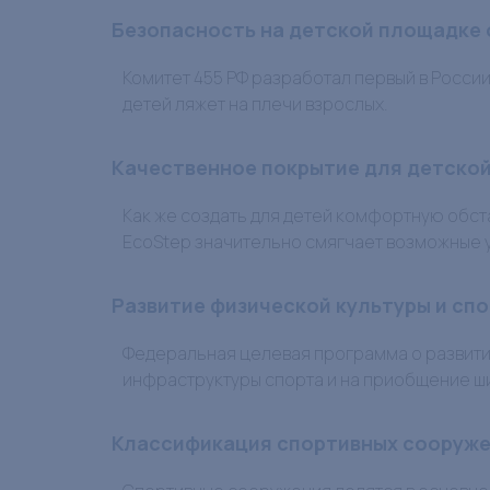
Безопасность на детской площадке о
Комитет 455 РФ разработал первый в Росси
детей ляжет на плечи взрослых.
Качественное покрытие для детско
Как же создать для детей комфортную обста
EcoStep значительно смягчает возможные 
Развитие физической культуры и спо
Федеральная целевая программа о развити
инфраструктуры спорта и на приобщение 
Классификация спортивных сооруж