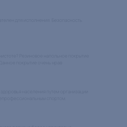
зателен для исполнения. Безопасность
и чистоте? Резиновое напольное покрытие
Данное покрытие очень нрав
 здоровья населения путем организации
 непрофессиональным спортом.