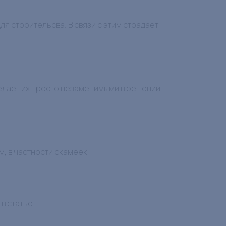
 строительсва. В связи с этим страдает
елает их просто незаменимыми в решении
, в частности скамеек
в статье.