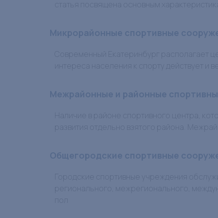
статья посвящена основным характеристик
Микрорайонные спортивные сооруж
Современный Екатеринбург располагает ц
интереса населения к спорту действует и 
Межрайонные и районные спортивны
Наличие в районе спортивного центра, кот
развития отдельно взятого района. Межрай
Общегородские спортивные сооруж
Городские спортивные учреждения обслужи
регионального, межрегионального, междун
пол