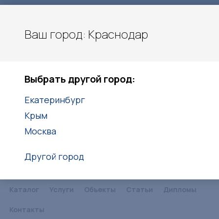
Ваш город: Краснодар
Карла Гусника 17/5
Краснодар
Выбрать другой город:
8(861)203-40-20
8(938)416-27-25
Екатеринбург
Крым
Заказать звонок
Москва
Другой город
Каталог
Услуги
Объекты
Статьи
Дипломы
Контакты