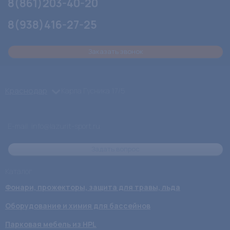
8(861)203-40-20
8(938)416-27-25
Заказать звонок
Краснодар
Карла Гусника 17/5
E-mail: info@lazurit-sport.ru
Задать вопрос
Каталог
Фонари, прожекторы, защита для травы, льда
Оборудование и химия для бассейнов
Парковая мебель из HPL