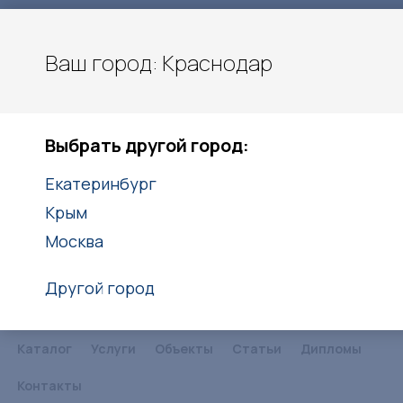
Ваш город: Краснодар
Карла Гусника 17/5
Краснодар
Выбрать другой город:
8(861)203-40-20
8(938)416-27-25
Екатеринбург
Крым
Заказать звонок
Москва
Другой город
Каталог
Услуги
Объекты
Статьи
Дипломы
Контакты