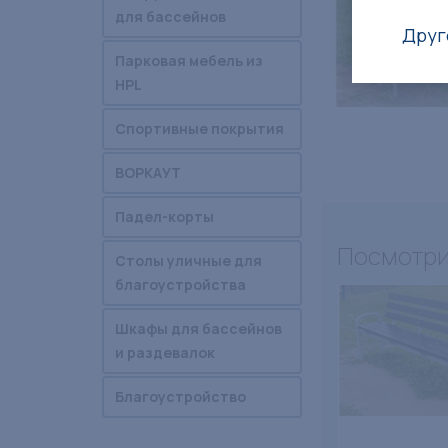
для бассейнов
Друг
Парковая мебель из
HPL
Спортивные покрытия
ВОРКАУТ
Падел-корты
Посмотри
Столы уличные для
благоустройства
Шкафы для бассейнов
и раздевалок
Благоустройство