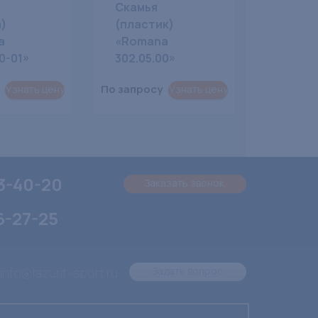
Скамья
)
(пластик)
a
«Romana
0-01»
302.05.00»
По запросу
Узнать цену
Узнать цену
3-40-20
Заказать звонок
6-27-25
 info@lazurit-sport.ru
Задать вопрос