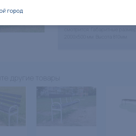
Скамья «Romana 302.02.00-01» 
это классическая скамейка дл
ой город
сада, дачи, двора, беседки. Ле
устанавливается и прекрасно
смотрится. Габаритные разме
2000х500 мм. Высота 810мм.
те другие товары