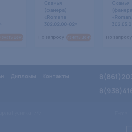
Скамья
Скамья
)
(фанера)
(фанера
«Romana
«Roman
»
302.02.00-02»
302.05.0
По запросу
По запросу
Узнать цену
Узнать цену
8(861)20
ьи
Дипломы
Контакты
8(938)41
арла Гусника 17/5
E-mail: