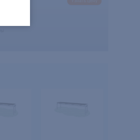
-
Узнать цену
я
гко
ры