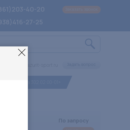
861)203-40-20
Заказать звонок
938)416-27-25
Задать вопрос
info@lazurit-sport.ru
ра) «Romana 302.02.00-01»
По запросу