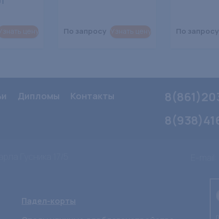
01
По запросу
По запросу
Узнать цену
Узнать цену
8(861)20
ьи
Дипломы
Контакты
8(938)41
арла Гусника 17/5
E-mail:
Падел-корты