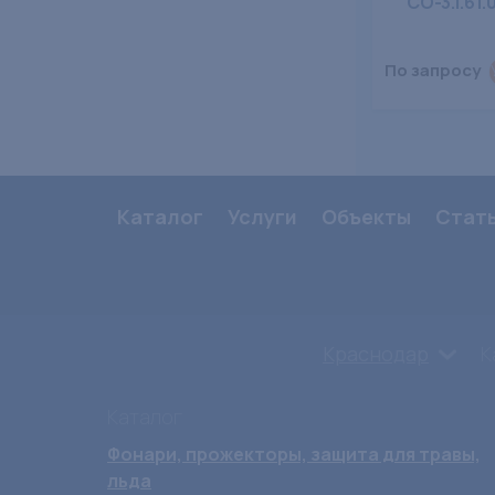
СО-3.1.61.
По запросу
Каталог
Услуги
Объекты
Стат
Краснодар
К
Каталог
Фонари, прожекторы, защита для травы,
льда