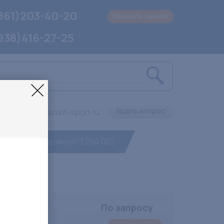
861)203-40-20
Заказать звонок
938)416-27-25
Задать вопрос
info@lazurit-sport.ru
ый "Шпагат двойной" T.204.002
По запросу