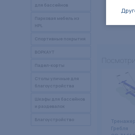
для бассейнов
Друг
Парковая мебель из
HPL
Спортивные покрытия
ВОРКАУТ
Посмотри
Падел-корты
Столы уличные для
благоустройства
Шкафы для бассейнов
и раздевалок
Благоустройство
Тренаже
Гребля