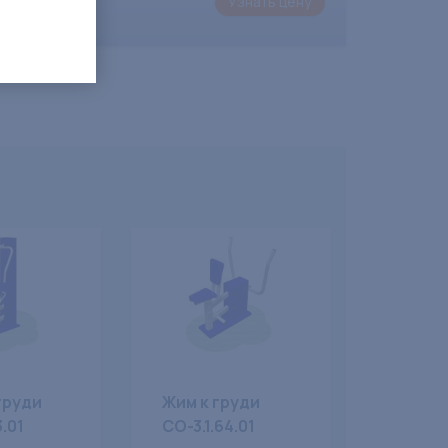
Узнать цену
груди
Жим к груди
3.01
СО-3.1.64.01