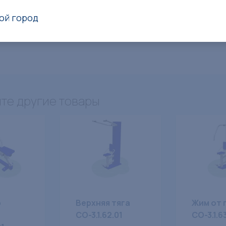
ой город
те другие товары
р
Верхняя тяга
Жим от 
СО-3.1.62.01
СО-3.1.6