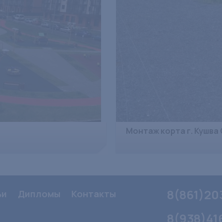
Монтаж корта г. Кушва 
8(861)20
ьи
Дипломы
Контакты
8(938)41