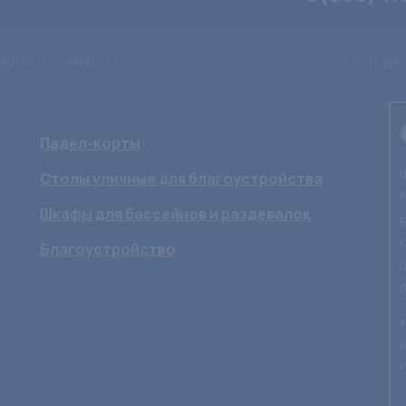
арла Гусника 17/5
E-mail:
Падел-корты
Столы уличные для благоустройства
Шкафы для бассейнов и раздевалок
Благоустройство
1