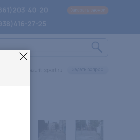
861)203-40-20
Заказать звонок
938)416-27-25
Задать вопрос
info@lazurit-sport.ru