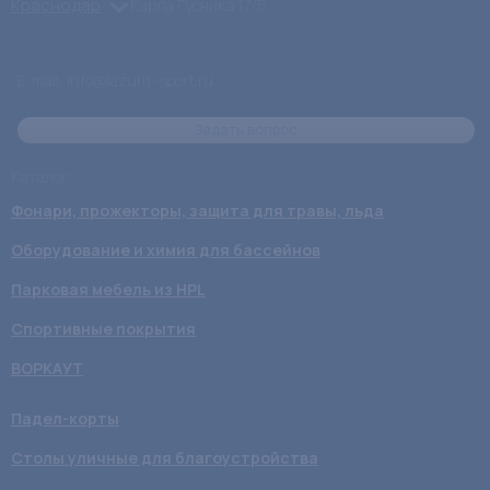
Краснодар
Карла Гусника 17/5
E-mail: info@lazurit-sport.ru
Задать вопрос
Каталог
Фонари, прожекторы, защита для травы, льда
Оборудование и химия для бассейнов
Парковая мебель из HPL
Спортивные покрытия
ВОРКАУТ
Падел-корты
Столы уличные для благоустройства