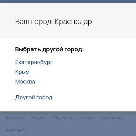
Ваш город: Краснодар
Карла Гусника 17/5
Краснодар
Выбрать другой город:
8(861)203-40-20
8(938)416-27-25
Екатеринбург
Крым
Заказать звонок
Москва
Другой город
Каталог
Услуги
Объекты
Статьи
Дипломы
Контакты