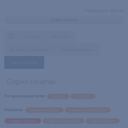
info@lazurit-sport.ru
Задать вопрос
Главная
Каталог
Благоустройство
Уличные скамьи
Серия «Анапа»
Серия «Анапа»
По производителю:
Аданат
ЛАЗУРИТ
Разделы:
Серия «Аврора»
Серия «Амфитеатр»
Серия «Анапа»
Серия «Биштайн»
Серия «Бокс»