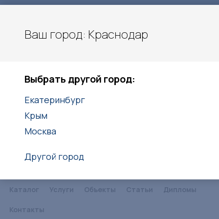
Ваш город: Краснодар
Карла Гусника 17/5
Краснодар
Выбрать другой город:
8(861)203-40-20
8(938)416-27-25
Екатеринбург
Крым
Заказать звонок
Москва
Другой город
Каталог
Услуги
Объекты
Статьи
Дипломы
Контакты