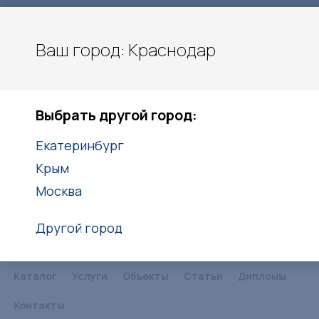
Ваш город: Краснодар
Карла Гусника 17/5
Краснодар
Выбрать другой город:
8(861)203-40-20
8(938)416-27-25
Екатеринбург
Крым
Заказать звонок
Москва
Другой город
Каталог
Услуги
Объекты
Статьи
Дипломы
Контакты